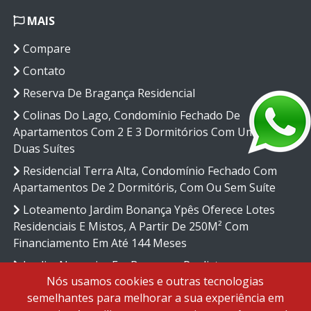
MAIS
Compare
Contato
Reserva De Bragança Residencial
Colinas Do Lago, Condomínio Fechado De
Apartamentos Com 2 E 3 Dormitórios Com Uma Ou
Duas Suítes
Residencial Terra Alta, Condomínio Fechado Com
Apartamentos De 2 Dormitóris, Com Ou Sem Suíte
Loteamento Jardim Bonança Ypês Oferece Lotes
Residenciais E Mistos, A Partir De 250M² Com
Financiamento Em Até 144 Meses
Jardim Nogueira Em Bragança Paulista,
Nós usamos cookies e outras tecnologias
Loteamento Com Lotes Residenciais E Mistos
semelhantes para melhorar a sua experiência em
Politica De Privacidade