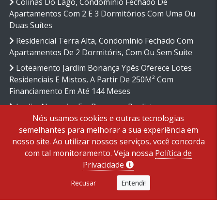
Colinas Do Lago, Condomínio Fechado De
Apartamentos Com 2 E 3 Dormitórios Com Uma Ou
Duas Suítes
Residencial Terra Alta, Condomínio Fechado Com
Apartamentos De 2 Dormitóris, Com Ou Sem Suíte
Loteamento Jardim Bonança Ypês Oferece Lotes
Residenciais E Mistos, A Partir De 250M² Com
Financiamento Em Até 144 Meses
Jardim Nogueira Em Bragança Paulista,
Nós usamos cookies e outras tecnologias
Loteamento Com Lotes Residenciais E Mistos
semelhantes para melhorar a sua experiência em
Politica De Privacidade
nosso site. Ao utilizar nossos serviços, você concorda
Termos E Condições
com tal monitoramento. Veja nossa
Política de
Privacidade
Recusar
Entendi!
Copyright © 2026 - Bragantina Empreendimentos Imobiliários