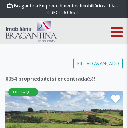
Bragantina Empreendimentos Imobiliários Ltda -
CRECI 26.066-J
FILTRO AVANÇADO
0054
propriedade(s) encontrada(s)!
DESTAQUE