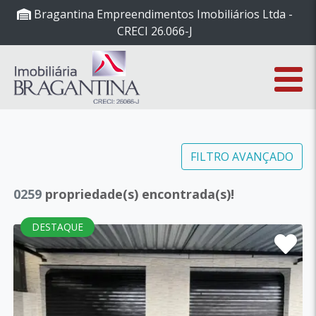
Bragantina Empreendimentos Imobiliários Ltda -
CRECI 26.066-J
FILTRO AVANÇADO
0259
propriedade(s) encontrada(s)!
DESTAQUE