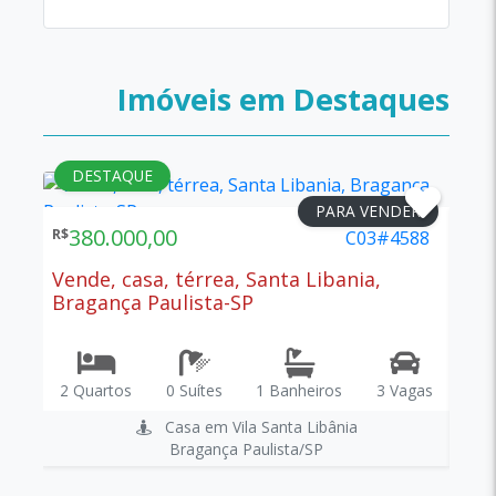
Imóveis em Destaques
DESTAQUE
D
AR
PARA VENDER
380.000,00
2
R$
R$
917
C03#4588
Vende, casa, térrea, Santa Libania,
Ven
Bragança Paulista-SP
Bra
agas
2 Quartos
0 Suítes
1 Banheiros
3 Vagas
0 Q
Casa em Vila Santa Libânia
Bragança Paulista/SP