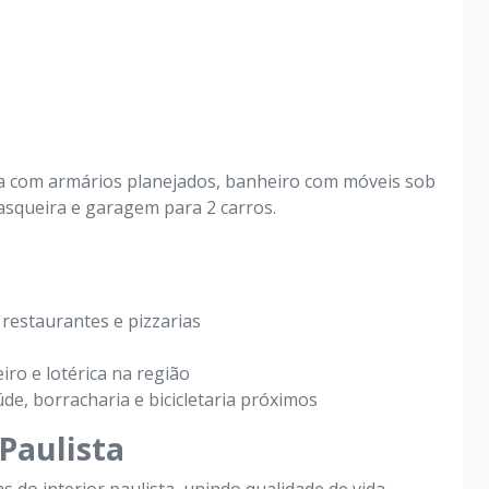
DESTAQUE
nha com armários planejados, banheiro com móveis sob
asqueira e garagem para 2 carros.
PARA VENDER
PARA ALUG
5.000,00
R$
C03#4901
C03#4
Mundo,
Aluga, casa, térrea, uso misto, Santa
Luzia, Bragança Paulista-SP
 restaurantes e pizzarias
iro e lotérica na região
ros
10 Vagas
3 Quartos
1 Suítes
2 Banheiros
4 V
úde, borracharia e bicicletaria próximos
 Mundo
Casa em Santa Luzia
Paulista
P
Bragança Paulista/SP