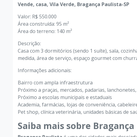
Vende, casa, Vila Verde, Bragança Paulista-SP
Valor: R$ 550.000
Área construída: 95 m²
Área do terreno: 140 m²
Descrição:
DESTAQUE
Casa com 3 dormitórios (sendo 1 suíte), sala, cozi
medida, área de serviço, espaço gourmet com churr
550.000,00
R$
Informações adicionais:
Vende, Casa, Jardim Novo 
Bairro com ampla infraestrutura
Bragança Paulista, SP
Próximo a praças, mercados, padarias, lanchonetes,
Próximo a escolas municipais e estaduais
Academia, farmácias, lojas de conveniência, cabeleire
3 Quartos
1 Suítes
2 Banhei
Pet shop, clínica veterinária, unidades básicas de sa
Casa em Jardim Novo
Saiba mais sobre Bragança 
Bragança Paulista/S