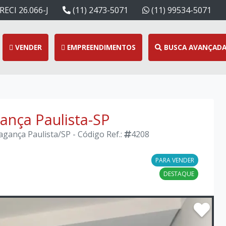
RECI 26.066-J
(11) 2473-5071
(11) 99534-5071
VENDER
EMPREENDIMENTOS
BUSCA AVANÇAD
gança Paulista-SP
agança Paulista/SP - Código Ref.:
4208
PARA VENDER
DESTAQUE