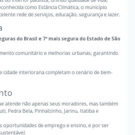
 do interior paulista, unindo qualidade de vida,
Reconhecida como Estância Climática, o município
elente rede de serviços, educação, segurança e lazer.
a
eguras do Brasil e 7ª mais segura do Estado de São
amento comunitário e melhorias urbanas, garantindo
 de cidade interiorana completam o cenário de bem-
nto
 que atende não apenas seus moradores, mas também
ti, Pedra Bela, Pinhalzinho, Jarinu, Itatiba e
las oportunidades de emprego e ensino, e por ser
sustentável.