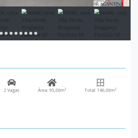
2
2
2 Vagas
Área: 95,00m
Total: 140,00m