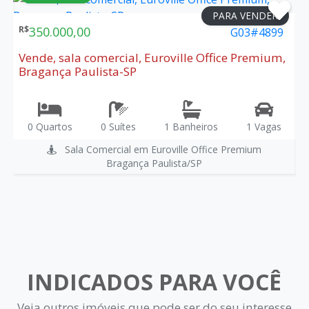
3
PARA VENDER
R$
350.000,00
R
G03#4899
P
Vende, sala comercial, Euroville Office Premium,
V
Bragança Paulista-SP
B
0 Quartos
0 Suítes
1 Banheiros
1 Vagas
Sala Comercial em Euroville Office Premium
Bragança Paulista/SP
INDICADOS PARA VOCÊ
Veja outros imóveis que pode ser do seu interesse