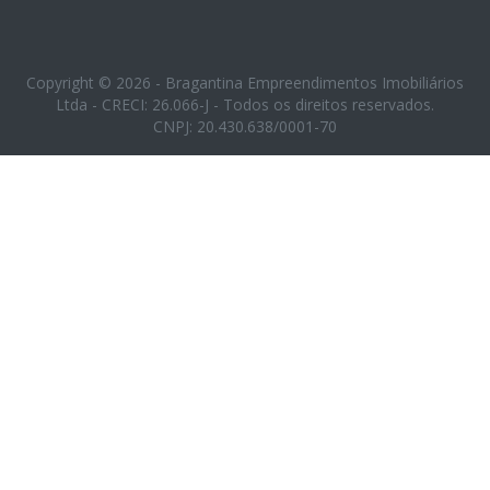
Copyright © 2026 - Bragantina Empreendimentos Imobiliários
Ltda - CRECI: 26.066-J - Todos os direitos reservados.
CNPJ: 20.430.638/0001-70