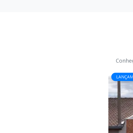
Conheç
LANÇA