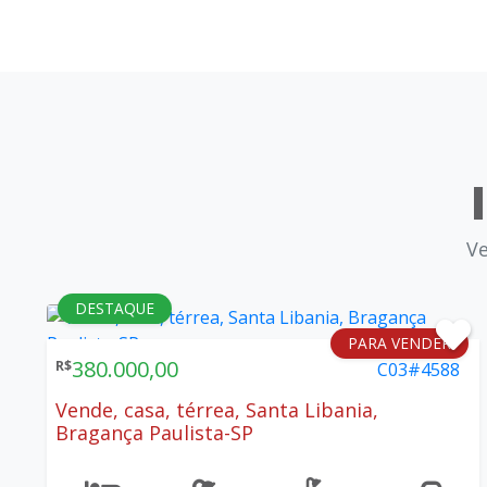
V
DESTAQUE
PARA VENDER
380.000,00
R$
C03#4588
Vende, casa, térrea, Santa Libania,
Bragança Paulista-SP