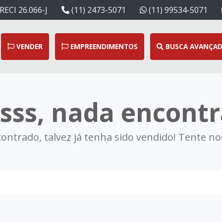
RECI 26.066-J
(11) 2473-5071
(11) 99534-5071
VENDER
EMPREENDIMENTOS
BUSCA AVANÇA
sss, nada encontr
ntrado, talvez já tenha sido vendido! Tente n