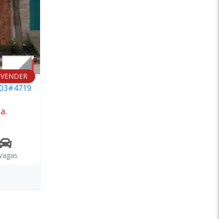
 VENDER
03#4719
a.
 Vagas