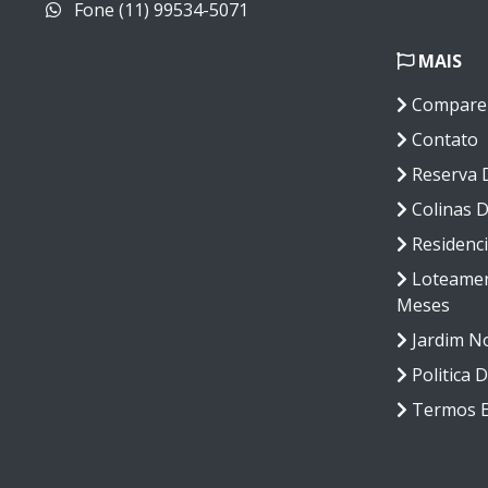
Fone (11) 99534-5071
MAIS
Compare
Contato
Reserva D
Colinas 
Residenci
Loteament
Meses
Jardim No
Politica 
Termos E